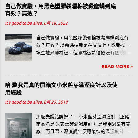
用水冷扇快三～四個夏天了，覺得有一些方
自己做實驗，用黑色塑膠袋曬棉被殺塵蟎到底
法，應該可以讓水冷扇吹出「更涼」的風。
有效？無效？
It's good to be alive.
6月 18, 2022
自己做實驗，用黑塑膠袋曬棉被殺塵蟎到底有
效？無效？ 以前媽媽都是在屋頂上，或者找一
塊空地來曬棉被，但曬棉被這個做法有個缺點
就是擔心會有灰塵或者有鳥大便掉在棉被上
READ MORE »
面。PS：可以去買樂透了。（^u^）
哈囉!我是真的開箱文小米藍芽溫溼度計以及使
用經驗
It's good to be alive.
8月 25, 2019
那麼先說結論好了。 小米藍芽溫濕度計（正確
商品名是 米家藍芽溫濕度計 ）是我用過最有質
感，而且溫、濕度變化反應最快的溫濕度計，