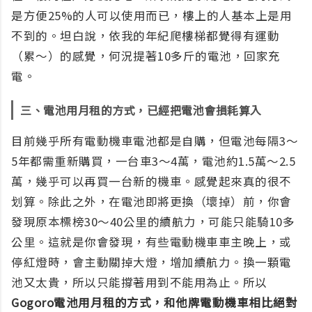
是方便25%的人可以使用而已，樓上的人基本上是用
不到的。坦白說，依我的年紀爬樓梯都覺得有運動
（累～）的感覺，何況提著10多斤的電池，回家充
電。
三、電池用月租的方式，已經把電池會損耗算入
目前幾乎所有電動機車電池都是自購，但電池每隔3～
5年都需重新購買，一台車3～4萬，電池約1.5萬～2.5
萬，幾乎可以再買一台新的機車。感覺起來真的很不
划算。除此之外，在電池即將更換（壞掉）前，你會
發現原本標榜30～40公里的續航力，可能只能騎10多
公里。這就是你會發現，有些電動機車車主晚上，或
停紅燈時，會主動關掉大燈，增加續航力。換一顆電
池又太貴，所以只能撐著用到不能用為止。所以
Gogoro電池用月租的方式，和他牌電動機車相比絕對