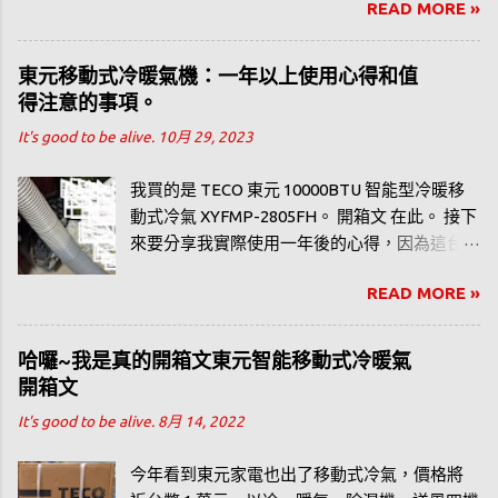
READ MORE »
不過在型錄內是有看到相似外型的型號，應該
是拿掉一些功能吧，所以比較便宜。
東元移動式冷暖氣機：一年以上使用心得和值
得注意的事項。
It's good to be alive.
10月 29, 2023
我買的是 TECO 東元 10000BTU 智能型冷暖移
動式冷氣 XYFMP-2805FH。 開箱文 在此。 接下
來要分享我實際使用一年後的心得，因為這台
有冷暖功能，所以如果要分享的話應該以一整
READ MORE »
年春、夏、秋、冬感覺比較洽當。
哈囉~我是真的開箱文東元智能移動式冷暖氣
開箱文
It's good to be alive.
8月 14, 2022
今年看到東元家電也出了移動式冷氣，價格將