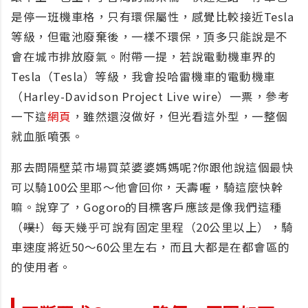
是停一班機車格，只有環保屬性，感覺比較接近Tesla
等級，但電池廢棄後，一樣不環保，頂多只能說是不
會在城市排放廢氣。附帶一提，若說電動機車界的
Tesla（Tesla）等級，我會投哈雷機車的電動機車
（Harley-Davidson Project Live wire）一票，參考
一下這
網頁
，雖然還沒做好，但光看這外型，一整個
就血脈噴張。
那去問隔壁菜市場買菜婆婆媽媽呢?你跟他說這個最快
可以騎100公里耶～他會回你，夭壽喔，騎這麼快幹
嘛。說穿了，Gogoro的目標客戶應該是像我們這種
（
噗!
）每天幾乎可說有固定里程（20公里以上），騎
車速度將近50～60公里左右，而且大都是在都會區的
的使用者。