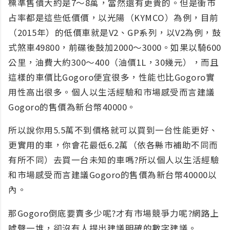
標準售價大約是7～8萬，當然還有更貴的。但是衝市
占率都是這些低價價，以光陽（KYMCO）為例，目前
（2015年）的低價車就是V2、GP系列，以V2為例，鼓
式煞車49800，前碟後鼓加2000～3000。如果以騎600
公里，油費大約300～400（油價1L，30幾元），而且
這樣的車價比Gogoro便宜很多，性能也比Gogoro實
用性高出很多。個人以生活經驗和市場感受而言建議
Gogoro的售價為新台幣40000。
所以說你用5.5萬不到價格就可以買到一台性能更好、
更實用的車，你會花最低6.2萬（依各縣市補助不同而
有所不同）去買一台未知的車嗎?所以個人以生活經驗
和市場感受而言建議Gogoro的售價為新台幣40000以
內。
那Gogoro倒底要賣多少呢?才有市場競爭力呢?網路上
噓聲一堆，卻沒有人提出建議明確的數字建議。