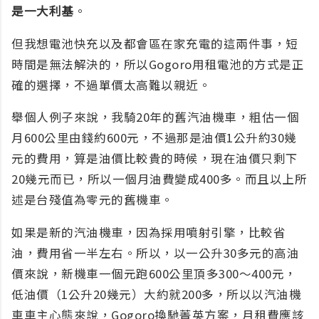
是一大利基
。
但我想電池快充以及都會區在家充電的這兩件事，短
時間是無法解決的，所以Gogoro用租電池的方式是正
確的選擇，不過單價太高難以親近。
舉個人例子來說，我騎20年的舊汽油機車，粗估一個
月600公里由錢約600元，不過那是油價1公升約30幾
元的費用，算是油價比較貴的時候，現在油價只剩下
20幾元而已，所以一個月油費變成400多。而且以上所
述是台殘值為零元的舊機車。
如果是新的汽油機車，因為採用噴射引擎，比較省
油，費用省一半左右。所以，以一公升30多元的高油
價來說，新機車一個元跑600公里頂多300～400元，
低油價（1公升20幾元）大約就200多，所以以汽油機
車車主心態來說，Gogoro換馳菁英方案，月租費應該