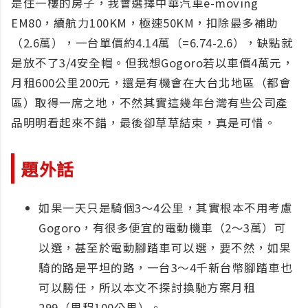
是住一樓的房子，我會選擇中華汽車e-moving
EM80，續航力100KM，極速50KM，扣除最多補助
（2.6萬），一台單價約4.14萬（=6.74-2.6），缺點就
是放不了3/4安全帽。但我想Gogoro若以車價4萬元，
月租600公里200元，還是有機會在大台北地區（都會
區）取得一席之地，不然其實這幾年台灣有些公司產
品明明看起來不錯，最後卻草草結束，真是可惜。
題外話
如果一天只是騎個3～4公里，其實根本不用考慮
Gogoro，有很多便宜的電動機車（2～3萬）可
以選，甚至於電動腳踏車可以選，要不然，如果
騎的路是平坦的路，一台3～4千新台幣腳踏車也
可以勝任，所以本文不探討換馳方案月租
299（里程100公里）。