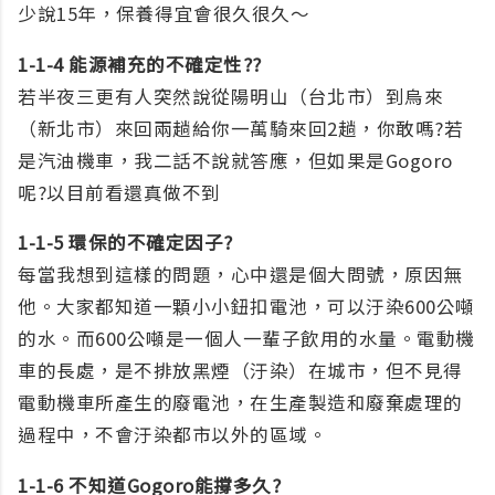
少說15年，保養得宜會很久很久～
1-1-4 能源補充的不確定性??
若半夜三更有人突然說從陽明山（台北市）到烏來
（新北市）來回兩趟給你一萬騎來回2趟，你敢嗎?若
是汽油機車，我二話不說就答應，但如果是Gogoro
呢?以目前看還真做不到
1-1-5 環保的不確定因子?
每當我想到這樣的問題，心中還是個大問號，原因無
他。大家都知道一顆小小鈕扣電池，可以汙染600公噸
的水。而600公噸是一個人一輩子飲用的水量。電動機
車的長處，是不排放黑煙（汙染）在城市，但不見得
電動機車所產生的廢電池，在生產製造和廢棄處理的
過程中，不會汙染都市以外的區域。
1-1-6 不知道Gogoro能撐多久?