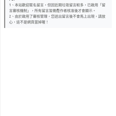
1、本站歡迎匿名留言，但因近期垃圾留言較多，已啟用「留
言審核機制」，所有留言皆需經作者核准後才會顯示。
2、由於啟用了審核管理，您送出留言後不會馬上出現，請放
心，這不是網頁當掉喔！
留
言