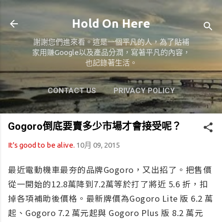
跳到主要內容
Hold On Here
謝謝您們進來看。這是一個平凡的人，為了貼補
家用賺Google以及產品分潤，寫著平凡的內容，
也記錄著生活。
CONTACT US
PRIVACY POLICY
ABOUT US
更多…
MY GIVING
Gogoro倒底要賣多少市場才會接受呢？
It's good to be alive.
10月 09, 2015
最近電動機車最夯的品牌Gogoro，又出招了。把售價
從一開始的12.8萬降到7.2萬等於打了將近 5.6 折，扣
掉各項補助後價格。最新牌價為Gogoro Lite 版 6.2 萬
起、Gogoro 7.2 萬元起與 Gogoro Plus 版 8.2 萬元