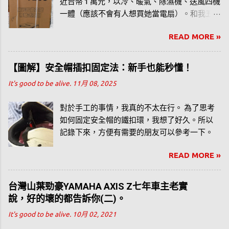
近台幣 1 萬元，以冷、暖氣、除濕機、送風四機
一體（應該不會有人想買她當電扇）。和我五
年前買的 Honeywell 水冷扇（目前仍然服役
READ MORE »
中）價位差不多，為了分享水冷扇的使用經
驗，我也寫了幾篇相關文章，從我自己的觀點
去分享水冷扇這樣產品。
【圖解】安全帽插扣固定法：新手也能秒懂！
It's good to be alive.
11月 08, 2025
對於手工的事情，我真的不太在行。 為了思考
如何固定安全帽的鐵扣環，我想了好久。所以
記錄下來，方便有需要的朋友可以參考一下。
READ MORE »
台灣山葉勁豪YAMAHA AXIS Z七年車主老實
說，好的壞的都告訴你(二)。
It's good to be alive.
10月 02, 2021