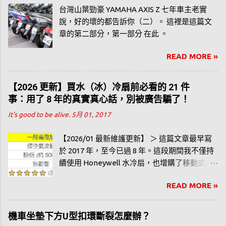
台灣山葉勁豪 YAMAHA AXIS Z 七年車主老實
說，好的壞的都告訴你（二）。 這裡是這篇文
章的第二部分，第一部分 在此 。
READ MORE »
【2026 更新】買水（冰）冷扇前必看的 21 件
事：用了 8 年的真實真心話，別被廣告騙了！
It's good to be alive.
5月 01, 2017
【2026/01 最新維護更新】 ＞ 這篇文章最早寫
於 2017 年，至今已過 8 年。這段期間我不僅持
續使用 Honeywell 水冷扇，也增購了移動式冷
氣。為了不讓網友花冤枉錢，我重新校對了所
READ MORE »
有數據與建議，確保在 2026 年的今日，這些實
測心得依然準確且具備參考價值。 很多人寫部
落格都是勸敗、推薦等等，好像錢不是錢，一
機車坐墊下方U型扣環斷裂怎麼辦？
直鼓吹網友買，但這篇是我個人使用水冷扇三