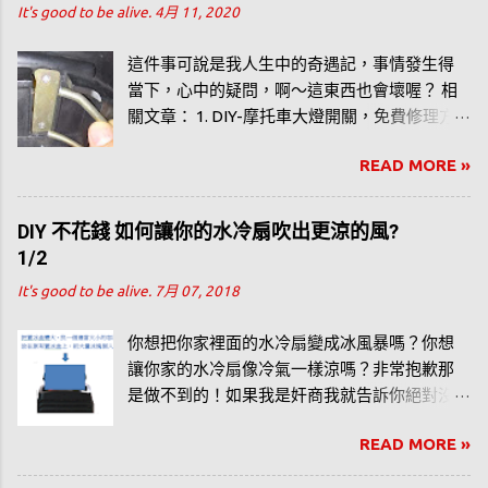
It's good to be alive.
4月 11, 2020
個夏天的心得。而我買的是 Honeywell
CL30XC，開箱文 在此 。
這件事可說是我人生中的奇遇記，事情發生得
當下，心中的疑問，啊～這東西也會壞喔？ 相
關文章： 1. DIY-摩托車大燈開關，免費修理方
式 2. 依經驗法則判斷機車火星塞、電瓶（電
READ MORE »
池）哪個故障？ 3. 騎機車騎到半路。鑰匙突然
斷了，怎麼辦？？ 4. DIY_你自己也可以更換機
車火星塞。 5. 汽、機車排氣管的溫度？
DIY 不花錢 如何讓你的水冷扇吹出更涼的風?
1/2
It's good to be alive.
7月 07, 2018
你想把你家裡面的水冷扇變成冰風暴嗎？你想
讓你家的水冷扇像冷氣一樣涼嗎？非常抱歉那
是做不到的！如果我是奸商我就告訴你絕對沒
問題，甚至於比冷氣好。但我只是一般的使用
READ MORE »
者，我必須老實說，水冷扇只不過是風扇的一
種，跟冷氣差遠遠遠……遠了。 我個人實際使