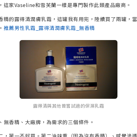
這家Vaseline和雪芙蘭一樣是專門製作此類產品廠商。
香精的露得清潤膚乳霜，這罐我有用完，陸續買了兩罐，
。
推薦男性乳霜_露得清潤膚乳霜_無香精
露得清與其他曾嘗試過的保濕乳霜
、無香精、大廠牌，為需求的三個條件。
二，第一不好買。第二油味重（因為沒有香精）、感覺滲