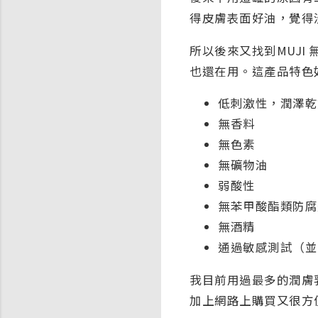
得皮膚表面好油，覺得
所以後來又找到MUJ
也還在用。這產品特色
低刺激性，潤澤乾
無香料
無色素
無礦物油
弱酸性
無苯甲酸酯類防腐
無酒精
通過敏感測試（並
我目前用過最多的潤膚
加上網路上購買又很方