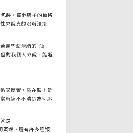
罐包裝，這個牌子的價格
男性來說真的沒辦法接
蓋這些潤滑脂的"油
。但對我個人來說，能避
又黏又厚實，塗在臉上肯
～當時搞不不清楚為何那
牌就是
籃蓋下透明黃罐，還有許多種類