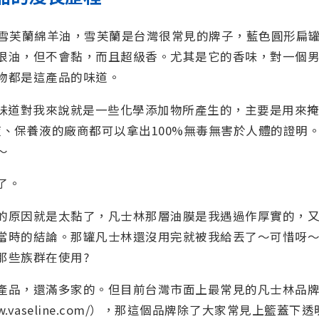
試雪芙蘭綿羊油，雪芙蘭是台灣很常見的牌子，藍色圓形扁
很油，但不會黏，而且超級香。尤其是它的香味，對一個
物都是這產品的味道。
的味道對我來說就是一些化學添加物所產生的，主要是用來掩
液、保養液的廠商都可以拿出100%無毒無害於人體的證明
～
了。
的原因就是太黏了，凡士林那層油膜是我遇過作厚實的，
當時的結論。那罐凡士林還沒用完就被我給丟了～可惜呀
那些族群在使用?
產品，還滿多家的。但目前台灣市面上最常見的凡士林品
://www.vaseline.com/），那這個品牌除了大家常見上