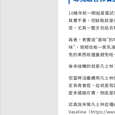
10幾年前一開始是嘗
其實不貴，但缺點就是
受。尤其一整天包括衣
再者，老實說"香味"
味"，我相信每一家乳
免的東西就儘量避免啦
後來接觸的就是凡士林
但當時沒繼續用凡士林
定長青春痘。這就是我
麼多通路在賣，倒底是
認真說來做凡士林這種
Vaseline（https