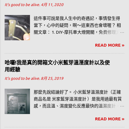
It's good to be alive.
4月 11, 2020
個夏天的心得。而我買的是 Honeywell
CL30XC，開箱文 在此 。
這件事可說是我人生中的奇遇記，事情發生得
當下，心中的疑問，啊～這東西也會壞喔？ 相
關文章： 1. DIY-摩托車大燈開關，免費修理方
式 2. 依經驗法則判斷機車火星塞、電瓶（電
READ MORE »
池）哪個故障？ 3. 騎機車騎到半路。鑰匙突然
斷了，怎麼辦？？ 4. DIY_你自己也可以更換機
車火星塞。 5. 汽、機車排氣管的溫度？
哈囉!我是真的開箱文小米藍芽溫溼度計以及使
用經驗
It's good to be alive.
8月 25, 2019
那麼先說結論好了。 小米藍芽溫濕度計（正確
商品名是 米家藍芽溫濕度計 ）是我用過最有質
感，而且溫、濕度變化反應最快的溫濕度計，
而且可以利用藍芽與手機 APP 連線顯示即時的
READ MORE »
溫濕度，但要注意的是，她顯示的是即時而非
歷史溫濕度紀錄表，如果你需要的是溫、濕度