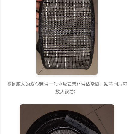
體積龐大的濾心若當一般垃圾丟棄非常佔空間（點擊圖片可
放大觀看）