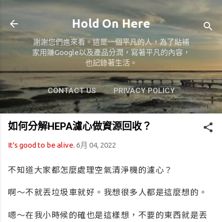
跳到主要內容
Hold On Here
謝謝您們進來看。這是一個平凡的人，為了貼補
家用賺Google以及產品分潤，寫著平凡的內容，
也記錄著生活。
CONTACT US
PRIVACY POLICY
ABOUT US
更多…
MY GIVING
如何分解HEPA濾心做資源回收？
It's good to be alive.
6月 04, 2022
不知道大家都怎麼處理空氣清淨機的濾心？
啊～不就丟垃圾車就好。我想很多人都是這麼想的。
嗯～在我小時候的確也是這樣想，不要的東西就是丟