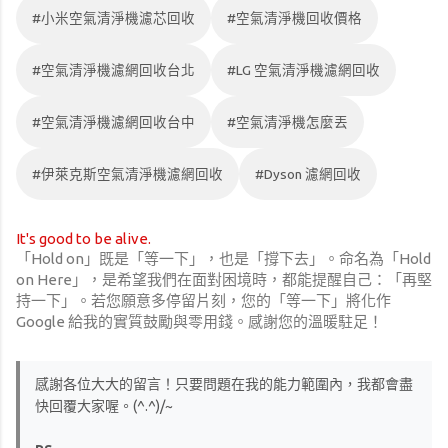
#小米空氣清淨機濾芯回收
#空氣清淨機回收價格
#空氣清淨機濾網回收台北
#LG 空氣清淨機濾網回收
#空氣清淨機濾網回收台中
#空氣清淨機怎麼丟
#伊萊克斯空氣清淨機濾網回收
#Dyson 濾網回收
It's good to be alive.
「Hold on」既是「等一下」，也是「撐下去」。命名為「Hold
on Here」，是希望我們在面對困境時，都能提醒自己：「再堅
持一下」。若您願意多停留片刻，您的「等一下」將化作
Google 給我的實質鼓勵與零用錢。感謝您的溫暖駐足！
感謝各位大大的留言！只要問題在我的能力範圍內，我都會盡
快回覆大家喔。(^.^)/~