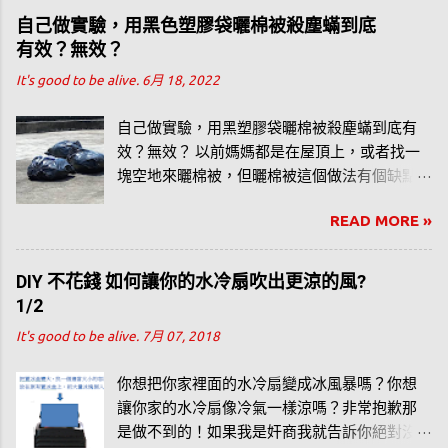
紀錄器，你必須還有所謂的「藍芽網關」，才
自己做實驗，用黑色塑膠袋曬棉被殺塵蟎到底
能查看歷史紀錄。小米官網雖未強調此紀錄溫
有效？無效？
濕度功能，但似乎滿多人衝著可以查看溫濕度
It's good to be alive.
6月 18, 2022
紀錄而購買小米藍芽溫濕度計的。
自己做實驗，用黑塑膠袋曬棉被殺塵蟎到底有
效？無效？ 以前媽媽都是在屋頂上，或者找一
塊空地來曬棉被，但曬棉被這個做法有個缺點
就是擔心會有灰塵或者有鳥大便掉在棉被上
READ MORE »
面。PS：可以去買樂透了。（^u^）
DIY 不花錢 如何讓你的水冷扇吹出更涼的風?
1/2
It's good to be alive.
7月 07, 2018
你想把你家裡面的水冷扇變成冰風暴嗎？你想
讓你家的水冷扇像冷氣一樣涼嗎？非常抱歉那
是做不到的！如果我是奸商我就告訴你絕對沒