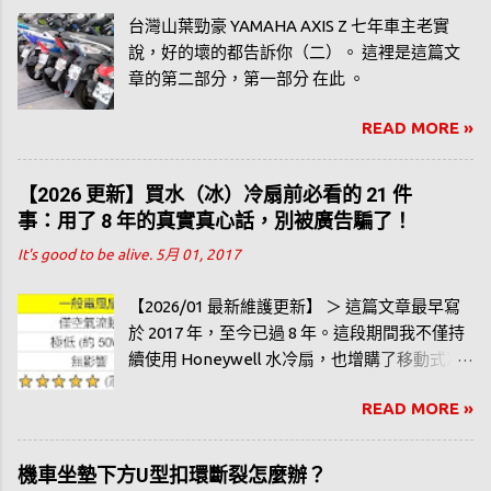
台灣山葉勁豪 YAMAHA AXIS Z 七年車主老實
說，好的壞的都告訴你（二）。 這裡是這篇文
章的第二部分，第一部分 在此 。
READ MORE »
【2026 更新】買水（冰）冷扇前必看的 21 件
事：用了 8 年的真實真心話，別被廣告騙了！
It's good to be alive.
5月 01, 2017
【2026/01 最新維護更新】 ＞ 這篇文章最早寫
於 2017 年，至今已過 8 年。這段期間我不僅持
續使用 Honeywell 水冷扇，也增購了移動式冷
氣。為了不讓網友花冤枉錢，我重新校對了所
READ MORE »
有數據與建議，確保在 2026 年的今日，這些實
測心得依然準確且具備參考價值。 很多人寫部
落格都是勸敗、推薦等等，好像錢不是錢，一
機車坐墊下方U型扣環斷裂怎麼辦？
直鼓吹網友買，但這篇是我個人使用水冷扇三