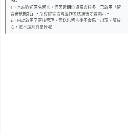
PS.
1、本站歡迎匿名留言，但因近期垃圾留言較多，已啟用「留
言審核機制」，所有留言皆需經作者核准後才會顯示。
2、由於啟用了審核管理，您送出留言後不會馬上出現，請放
心，這不是網頁當掉喔！
留
言