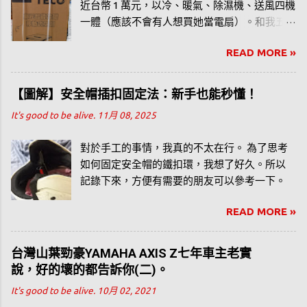
近台幣 1 萬元，以冷、暖氣、除濕機、送風四機
一體（應該不會有人想買她當電扇）。和我五
年前買的 Honeywell 水冷扇（目前仍然服役
READ MORE »
中）價位差不多，為了分享水冷扇的使用經
驗，我也寫了幾篇相關文章，從我自己的觀點
去分享水冷扇這樣產品。
【圖解】安全帽插扣固定法：新手也能秒懂！
It's good to be alive.
11月 08, 2025
對於手工的事情，我真的不太在行。 為了思考
如何固定安全帽的鐵扣環，我想了好久。所以
記錄下來，方便有需要的朋友可以參考一下。
READ MORE »
台灣山葉勁豪YAMAHA AXIS Z七年車主老實
說，好的壞的都告訴你(二)。
It's good to be alive.
10月 02, 2021