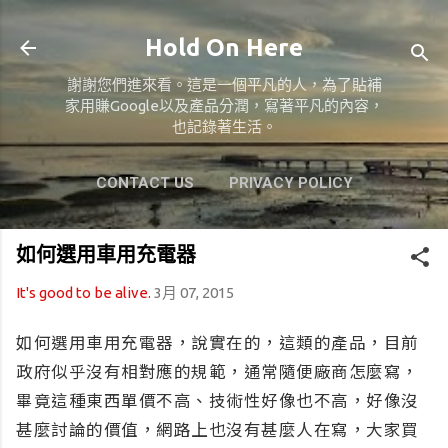
跳到主要內容
Hold On Here
謝謝您們進來看。這是一個平凡的人，為了貼補
家用賺Google以及產品分潤，寫著平凡的內容，
也記錄著生活。
CONTACT US
PRIVACY POLICY
ABOUT US
更多…
MY GIVING
如何選用車用充電器
It's good to be alive.
3月 07, 2015
如何選用車用充電器，說實在的，這類的產品，目前
政府似乎沒有相對應的規範，通常隨便廠商怎麼寫，
畢竟這種東西單價不高、技術性好像也不高，好像沒
甚麼討論的價值，網路上也沒有甚麼人在寫，大家買