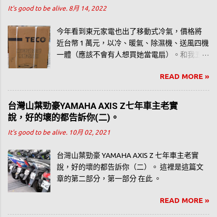
It's good to be alive.
8月 14, 2022
今年看到東元家電也出了移動式冷氣，價格將
近台幣 1 萬元，以冷、暖氣、除濕機、送風四機
一體（應該不會有人想買她當電扇）。和我五
年前買的 Honeywell 水冷扇（目前仍然服役
READ MORE »
中）價位差不多，為了分享水冷扇的使用經
驗，我也寫了幾篇相關文章，從我自己的觀點
去分享水冷扇這樣產品。
台灣山葉勁豪YAMAHA AXIS Z七年車主老實
說，好的壞的都告訴你(二)。
It's good to be alive.
10月 02, 2021
台灣山葉勁豪 YAMAHA AXIS Z 七年車主老實
說，好的壞的都告訴你（二）。 這裡是這篇文
章的第二部分，第一部分 在此 。
READ MORE »