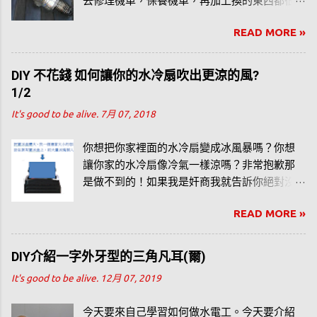
去修理機車，保養機車，再加上換的東西都很
固定，簡單維修應該不是大問題，台語常說，
READ MORE »
不曾吃過豬肉，也看過豬走路，我想大概就是
這個意思。 以我自己騎的這台老 125 來說（Ｐ
Ｓ．我後來換了新車了， 分享文在此 ），如果
DIY 不花錢 如何讓你的水冷扇吹出更涼的風?
發不動這個問題的話，通常是只有兩個原因，
1/2
一個是火星塞壞了，一個是電瓶（電池）沒
It's good to be alive.
7月 07, 2018
電。如何去區分火星塞壞掉還是電瓶（電池）
沒電呢？我自己有區分的標準作業流程
你想把你家裡面的水冷扇變成冰風暴嗎？你想
（SOP），主要掌握的幾點要素： 一、氣候 下
讓你家的水冷扇像冷氣一樣涼嗎？非常抱歉那
雨天或剛下過雨，通常是發不動車的高峰期。
是做不到的！如果我是奸商我就告訴你絕對沒
二、多久沒發動機車 好幾天沒騎車，尤其是周
問題，甚至於比冷氣好。但我只是一般的使用
休二日後的星期一早上上班時。 三、按下啟動
READ MORE »
者，我必須老實說，水冷扇只不過是風扇的一
（發動）開關後有無聲響 如果發不動機車的原
種，跟冷氣差遠遠遠……遠了。 我個人實際使
因只有火星塞和電瓶的話，這個是區分故障發
用水冷扇快三～四個夏天了，覺得有一些方
DIY介紹一字外牙型的三角凡耳(爾)
不動車子的最主要的關鍵， 按下啟動（發動）
法，應該可以讓水冷扇吹出「更涼」的風。
開關幾乎無聲響，肯定是電池（電瓶）壞了。
It's good to be alive.
12月 07, 2019
舉例來說，當你按下機車啟動開關，機車幾乎
完全沒有任何聲響反應，而且是事件通常是發
今天要來自己學習如何做水電工。今天要介紹