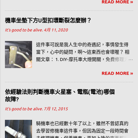
READ MORE »
有數據與建議，確保在 2026 年的今日，這些實
測心得依然準確且具備參考價值。 很多人寫部
落格都是勸敗、推薦等等，好像錢不是錢，一
機車坐墊下方U型扣環斷裂怎麼辦？
直鼓吹網友買，但這篇是我個人使用水冷扇三
It's good to be alive.
4月 11, 2020
個夏天的心得。而我買的是 Honeywell
CL30XC，開箱文 在此 。
這件事可說是我人生中的奇遇記，事情發生得
當下，心中的疑問，啊～這東西也會壞喔？ 相
關文章： 1. DIY-摩托車大燈開關，免費修理方
式 2. 依經驗法則判斷機車火星塞、電瓶（電
READ MORE »
池）哪個故障？ 3. 騎機車騎到半路。鑰匙突然
斷了，怎麼辦？？ 4. DIY_你自己也可以更換機
車火星塞。 5. 汽、機車排氣管的溫度？
依經驗法則判斷機車火星塞、電瓶(電池)哪個
故障?
It's good to be alive.
7月 12, 2015
騎機車也已經數十年了以上，雖然不曾認真的
去學習修機車這件事，但因為固定一段時間會